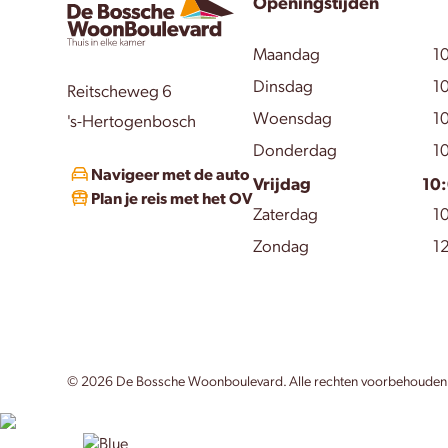
Openingstijden
Maandag
10
Dinsdag
10
Reitscheweg 6
Woensdag
10
's-Hertogenbosch
Donderdag
10
Navigeer met de auto
Vrijdag
10:
Plan je reis met het OV
Zaterdag
10
Zondag
12
©
2026
De Bossche Woonboulevard. Alle rechten voorbehouden