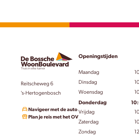
Openingstijden
Maandag
10
Dinsdag
10
Reitscheweg 6
Woensdag
10
's-Hertogenbosch
Donderdag
10:
Navigeer met de auto
Vrijdag
10
Plan je reis met het OV
Zaterdag
10
Zondag
12