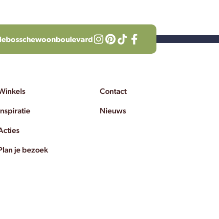
debosschewoonboulevard
Winkels
Contact
Inspiratie
Nieuws
Acties
Plan je bezoek